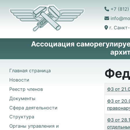
+7 (812)
info@mo
г. Санкт
Ассоциация саморегулируе
архи
Фед
Главная страница
Новости
Заголово
Реестр членов
ФЗ от 21
Документы
ФЗ от 20
Сфера деятельности
правонар
Структура
ФЗ от 28
Органы управления и
отдельны