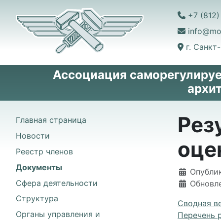
+7 (812)
info@mo
г. Санкт
Ассоциация саморегулируе
архи
Рез
Главная страница
Новости
оце
Реестр членов
Документы
Информаци
Опублик
Сфера деятельности
Обновле
Структура
Сводная в
Органы управления и
Перечень 