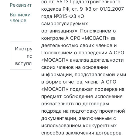
со ст. 55.13 Градостроительного
Реквизиты
кодекса РФ, ст. 9 ФЗ от 01.12.2007
Выписки из реестра
года №315-ФЗ «О
членов
саморегулируемых
организациях», Положением о
контроле А СРО «МООАСП» за
деятельностью своих членов и
Инструкция
Положением о проведении А СРО
по
«МООАСП» анализа деятельности
вступлению
своих членов на основании
информации, представляемой ими
в форме отчетов, члены А СРО
«МООАСП» подлежат проверке на
предмет соблюдения исполнения
обязательств по договорам
подряда на подготовку проектной
документации, заключенным с
использованием конкурентных
способов заключения договоров.