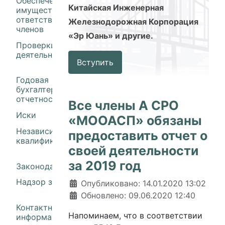
Обеспечение
Китайская Инженерная
имущественной
ответственности
Железнодорожная Корпорация
членов
«Эр Юань» и другие.
Проверки
деятельности членов
Вступить
Годовая
бухгалтерская
отчетность
Все члены А СРО
Иски
«МООАСП» обязаны
Независимая оценка
предоставить отчет о
квалификации
своей деятельности
за 2019 год
Законодательство
Надзор за СРО
Информация о материале
Опубликовано: 14.01.2020 13:02
Обновлено: 09.06.2020 12:40
Контактная
Напоминаем, что в соответствии
информация