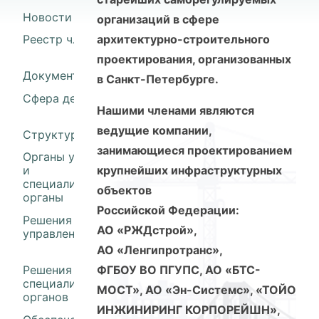
Новости
организаций в сфере
Реестр членов
архитектурно-строительного
проектирования, организованных
Документы
в Санкт-Петербурге.
Сфера деятельности
Нашими членами являются
ведущие компании,
Структура
занимающиеся проектированием
Органы управления
крупнейших инфраструктурных
и
специализированные
объектов
органы
Российской Федерации:
Решения органов
АО «РЖДстрой»,
управления
АО «Ленгипротранс»,
Решения
ФГБОУ ВО ПГУПС, АО «БТС-
специализированных
МОСТ», АО «Эн-Системс», «ТОЙО
органов
ИНЖИНИРИНГ КОРПОРЕЙШН»,