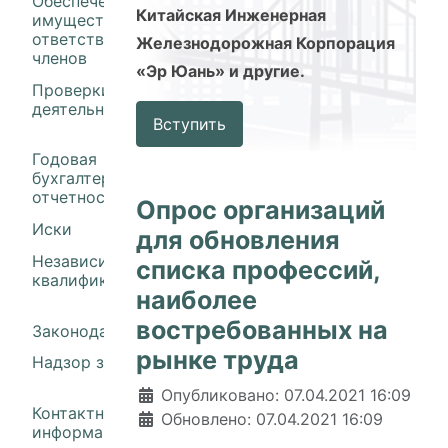
Обеспечение
Китайская Инженерная
имущественной
ответственности
Железнодорожная Корпорация
членов
«Эр Юань» и другие.
Проверки
деятельности членов
Вступить
Годовая
бухгалтерская
отчетность
Опрос организаций
Иски
для обновления
Независимая оценка
списка профессий,
квалификации
наиболее
востребованных на
Законодательство
рынке труда
Надзор за СРО
Информация о материале
Опубликовано: 07.04.2021 16:09
Контактная
Обновлено: 07.04.2021 16:09
информация