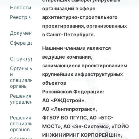
Новости
организаций в сфере
Реестр членов
архитектурно-строительного
проектирования, организованных
Документы
в Санкт-Петербурге.
Сфера деятельности
Нашими членами являются
ведущие компании,
Структура
занимающиеся проектированием
Органы управления
крупнейших инфраструктурных
и
специализированные
объектов
органы
Российской Федерации:
Решения органов
АО «РЖДстрой»,
управления
АО «Ленгипротранс»,
Решения
ФГБОУ ВО ПГУПС, АО «БТС-
специализированных
МОСТ», АО «Эн-Системс», «ТОЙО
органов
ИНЖИНИРИНГ КОРПОРЕЙШН»,